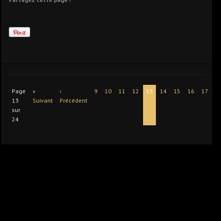
Page
«
‹
9
10
11
12
13
14
15
16
17
Fi
13
Suivant
Précédent
›
sur
24