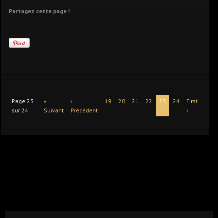
Partagez cette page !
Page 23
«
‹
19
20
21
22
23
24
First
sur 24
Suivant
Précédent
›