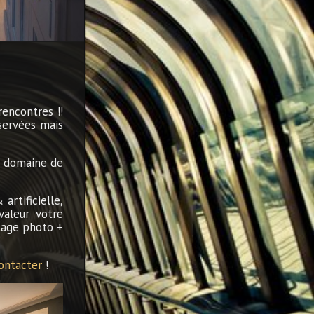
rencontres !!
servées mais
le domaine de
rtificielle,
valeur votre
tage photo +
ontacter
!