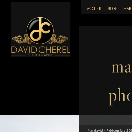
ACCUEIL
BLOG
MAR
ma
pho
Par
david
/
7 décembre 20