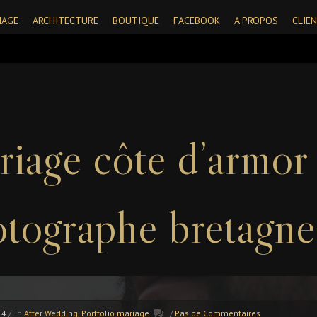
IAGE
ARCHITECTURE
BOUTIQUE
FACEBOOK
A PROPOS
CLIE
riage côte d’armor
tographe bretagne
24
/
In
After Wedding
,
Portfolio mariage
/
Pas de Commentaires