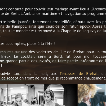
nt contacté pour couvrir leur mariage ayant lieu à L’Arcoues
’Ile de Brehat. Ambiance maritime et navigation au programm
 cette belle journée, fortement ensoleillée, débuta avec les p
ons de Paimpol, ainsi que ceux de son futur époux. Après 
c, tout le monde s’est retrouvé à la Chapelle de Loguiviy de l
.
tés accomplies, place à la fête !
couest sur une des vedettes de l’Ile de Brehat pour un tour
ieux. Le cocktail, servi à Bord, fut pour moi l’occasi
e grande partie des invités, et faire partie intégrante de 
 !
rsuivie tard dans la nuit, aux
Terrasses de Brehat
, un
eu de réception front de mer que je recommande chaudemen