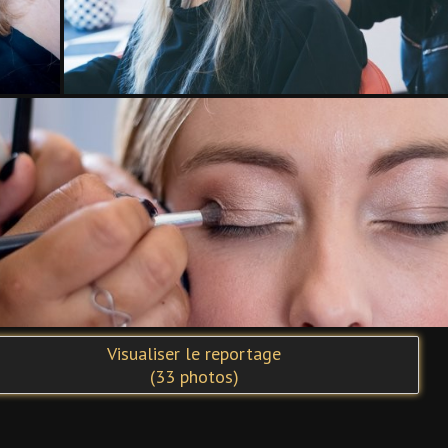
Visualiser le reportage
(
33
photos)