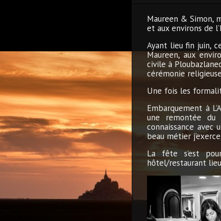
Maureen & Simon, m’o
et aux environs de l
Ayant lieu fin juin,
Maureen, aux envir
civile à Ploubazlane
cérémonie religieuse
Une fois les formali
Embarquement à L’Ar
une remontée du Tr
connaissance avec un
beau métier j’exerce
La fête s’est pou
hôtel/restaurant li