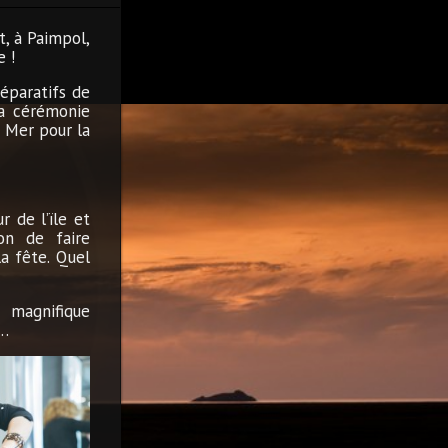
t, à Paimpol,
e !
réparatifs de
la cérémonie
a Mer pour la
 de l’ïle et
on de faire
la fête. Quel
 magnifique
t…