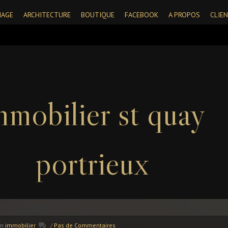
IAGE
ARCHITECTURE
BOUTIQUE
FACEBOOK
A PROPOS
CLIE
mmobilier st quay
portrieux
In
immobilier
/
Pas de Commentaires