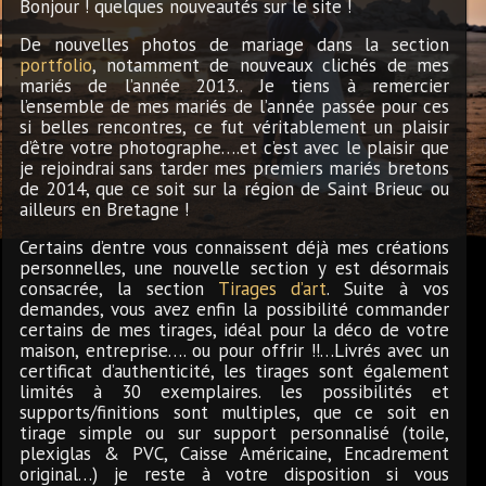
Bonjour ! quelques nouveautés sur le site !
De nouvelles photos de mariage dans la section
portfolio
, notamment de nouveaux clichés de mes
mariés de l’année 2013.. Je tiens à remercier
l’ensemble de mes mariés de l’année passée pour ces
si belles rencontres, ce fut véritablement un plaisir
d’être votre photographe….et c’est avec le plaisir que
je rejoindrai sans tarder mes premiers mariés bretons
de 2014, que ce soit sur la région de Saint Brieuc ou
ailleurs en Bretagne !
Certains d’entre vous connaissent déjà mes créations
personnelles, une nouvelle section y est désormais
consacrée, la section
Tirages d’art
. Suite à vos
demandes, vous avez enfin la possibilité commander
certains de mes tirages, idéal pour la déco de votre
maison, entreprise…. ou pour offrir !!…Livrés avec un
certificat d’authenticité, les tirages sont également
limités à 30 exemplaires. les possibilités et
supports/finitions sont multiples, que ce soit en
tirage simple ou sur support personnalisé (toile,
plexiglas & PVC, Caisse Américaine, Encadrement
original…) je reste à votre disposition si vous