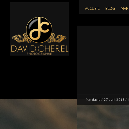
ACCUEIL
BLOG
MAR
Par
david
/
27 avril 2016
/